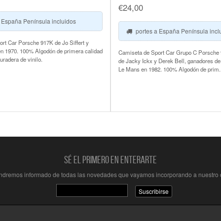
€
24,00
 España Península incluidos
portes a España Península incl
rt Car Porsche 917K de Jo Siffert y
n 1970. 100% Algodón de primera calidad
Camiseta de Sport Car Grupo C Porsche
uradera de vinilo.
de Jacky Ickx y Derek Bell, ganadores de
Le Mans en 1982. 100% Algodón de prim..
Sé el primero en enterarte
endremos informado de todas las novedades que vayamos incorporando a nuestro 
Suscribirse