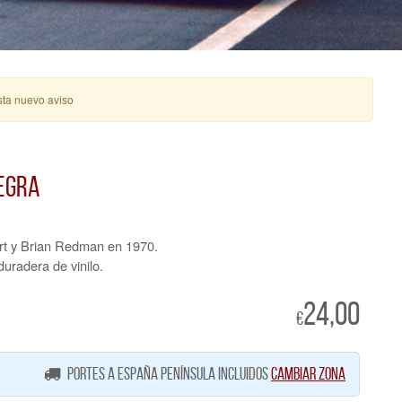
sta nuevo aviso
Negra
rt y Brian Redman en 1970.
uradera de vinilo.
24,00
€
portes a España Península incluidos
cambiar zona