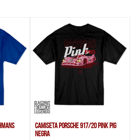
thmans
Camiseta Porsche 917/20 Pink Pig
Negra