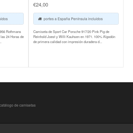
€
24,00
uidos
portes a España Península incluidos
 956 Rothmans
Camiseta de Sport Car Porsche 917/20 Pink Pig de
 las 24 Horas de
Reinhold Joest y Willi Kauhsen en 1971. 100% Algodón
.
de primera calidad con impresión duradera d...
catálogo de camisetas