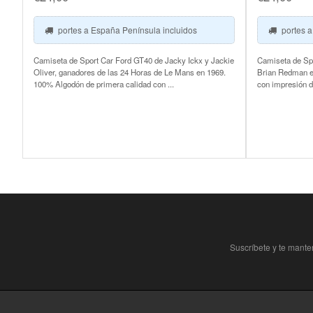
portes a España Península incluidos
portes a
Camiseta de Sport Car Ford GT40 de Jacky Ickx y Jackie
Camiseta de Spo
Oliver, ganadores de las 24 Horas de Le Mans en 1969.
Brian Redman e
100% Algodón de primera calidad con ...
con impresión d
Suscríbete y te mant