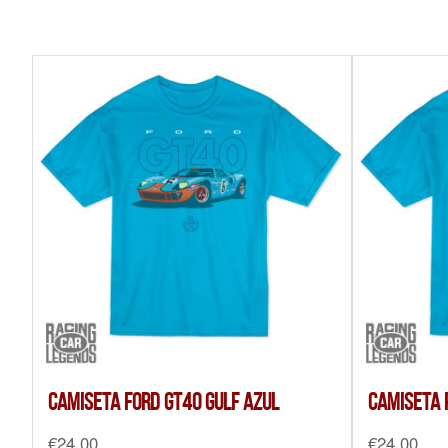
Camiseta Ford GT40 Gulf Azul
Camiseta 
€
24,00
€
24,00